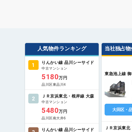
人気物件ランキング
当社独占物
りんかい線 品川シーサイド
1
中古マンション
東急池上線 
5180
万円
品川区東品川4
ＪＲ京浜東北・根岸線 大森
2
中古マンション
5480
大田区・
万円
品川区南大井6
ＪＲ京浜東北
りんかい線 品川シーサイド