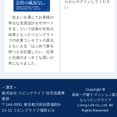
らからログインしてくださ
い
「住まいを通じてお客様の
幸せな生涯設計をサポート
する」という信条が社名の
由来となったリビングライ
フの企業コンセプトの原点
ともいえる「はじめて家を
持つ人を応援したい」社長
と社員のまっすぐな思いが
本になりました。
＜運営＞
Copyright ©
株式会社 リビングライフ 住宅流通事
新築一戸建て‧マンション購
業部
ならリビングライフ
〒144-0051 東京都大田区西蒲田8-
Living Life Co.,Ltd. All
11-11 リビングライフ蒲田ビル
Rights Reserved.