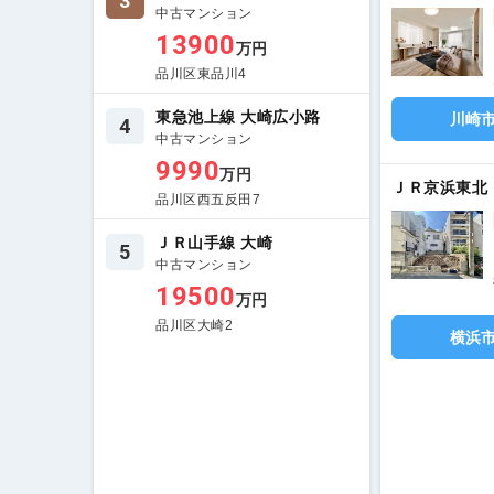
3
中古マンション
13900
万円
品川区東品川4
東急池上線 大崎広小路
川崎
4
中古マンション
9990
万円
ＪＲ京浜東北
品川区西五反田7
ＪＲ山手線 大崎
5
中古マンション
19500
万円
品川区大崎2
横浜