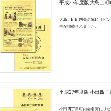
平成27年度版 大島上
大島上町町内会名簿にリビン
告が掲載されました。
平成27年度版 小田四
小田四丁目町内会名簿にリビ